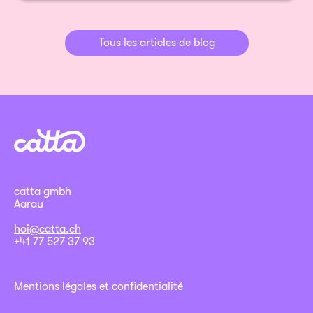
Tous les articles de blog
catta gmbh
Aarau
hoi@catta.ch
+41 77 527 37 93
Mentions légales et confidentialité